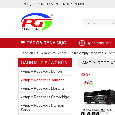
LIÊN HỆ
GÓC TƯ VẤN
KHUYẾN MÃI
Tất cả
TẤT CẢ DANH MỤC
Uy tín hàng đầu
*
Trang chủ
Sửa chữa Amply
Sửa Amply Receiver
Amp
DANH MỤC SỬA CHỮA
AMPLY RECEIV
›
Amply Receivers Denon
Mã SP:
›
Amply Receivers Yamaha
›
Amply Receivers Marantz
›
Amply Receivers Cambridge
›
Amply Receivers Harman
Kardon