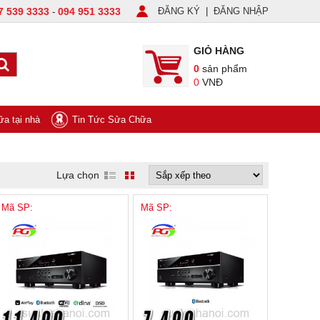
7 539 3333
094 951 3333
ĐĂNG KÝ
|
ĐĂNG NHẬP
-
GIỎ HÀNG
0
sản phẩm
0
VNĐ
a tại nhà
Tin Tức Sửa Chữa
Lựa chọn
Mã SP:
Mã SP: