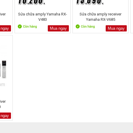
iver
Sửa chữa amply Yamaha RX-
Sửa chữa amply receiver
V483
Yamaha RX-V685
 ngay
Mua ngay
Mua ngay
iver
0
 ngay