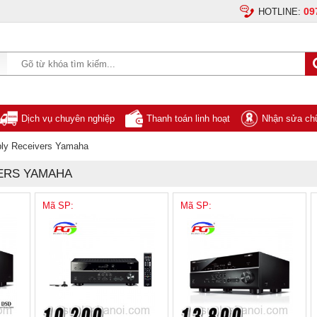
09
HOTLINE:
Dịch vụ chuyên nghiệp
Thanh toán linh hoạt
Nhận sửa chữ
ly Receivers Yamaha
ERS YAMAHA
Mã SP:
Mã SP: