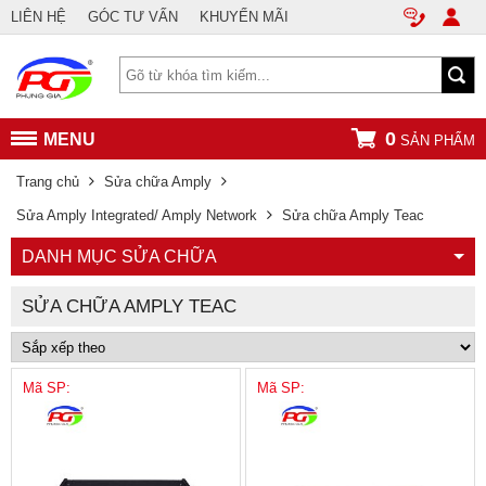
LIÊN HỆ
GÓC TƯ VẤN
KHUYẾN MÃI
0
MENU
SẢN PHẨM
Trang chủ
Sửa chữa Amply
Sửa Amply Integrated/ Amply Network
Sửa chữa Amply Teac
DANH MỤC SỬA CHỮA
SỬA CHỮA AMPLY TEAC
Mã SP:
Mã SP: