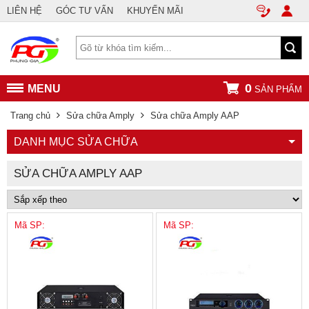
LIÊN HỆ
GÓC TƯ VẤN
KHUYẾN MÃI
0
MENU
SẢN PHẨM
Trang chủ
Sửa chữa Amply
Sửa chữa Amply AAP
DANH MỤC SỬA CHỮA
SỬA CHỮA AMPLY AAP
Mã SP:
Mã SP: