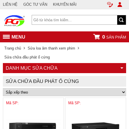
LIÊN HỆ
GÓC TƯ VẤN
KHUYẾN MÃI
0
MENU
SẢN PHẨM
Trang chủ
Sửa loa âm thanh xem phim
Sửa chữa đầu phát ổ cứng
DANH MỤC SỬA CHỮA
SỬA CHỮA ĐẦU PHÁT Ổ CỨNG
Mã SP:
Mã SP: