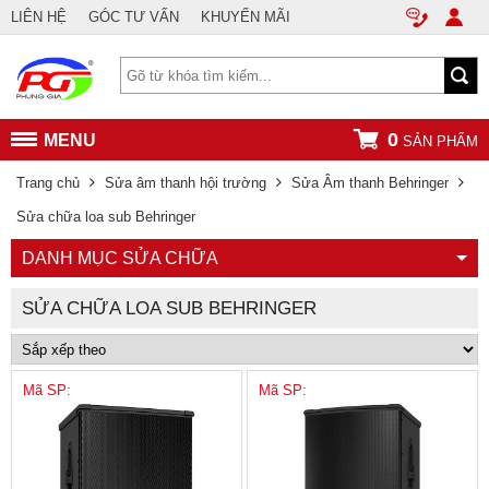
LIÊN HỆ
GÓC TƯ VẤN
KHUYẾN MÃI
0
MENU
SẢN PHẨM
Trang chủ
Sửa âm thanh hội trường
Sửa Âm thanh Behringer
Sửa chữa loa sub Behringer
DANH MỤC SỬA CHỮA
SỬA CHỮA LOA SUB BEHRINGER
Mã SP:
Mã SP: