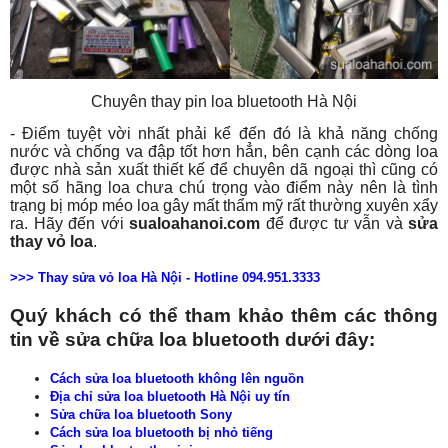
Chuyên thay pin loa bluetooth Hà Nội
- Điểm tuyệt vời nhất phải kể đến đó là khả năng chống
nước và chống va đập tốt hơn hẳn, bên cạnh các dòng loa
được nhà sản xuất thiết kế để chuyên dã ngoại thì cũng có
một số hãng loa chưa chú trọng vào điểm này nên là tình
trạng bị móp méo loa gây mất thẩm mỹ rất thường xuyên xẩy
ra. Hãy đến với
sualoahanoi.com
để được tư vẫn và
sửa
thay vỏ loa
.
>>> Thay sửa vỏ loa Hà Nội - Hotline 094.951.3333
Quý khách có thể tham khảo thêm các thông
tin về
sửa chữa loa bluetooth dưới đây
:
Cách sửa loa bluetooth không lên nguồn
Địa chỉ sửa loa bluetooth Hà Nội uy tín
Sửa chữa loa bluetooth Sony
Cách sửa loa bluetooth bị nhỏ tiếng