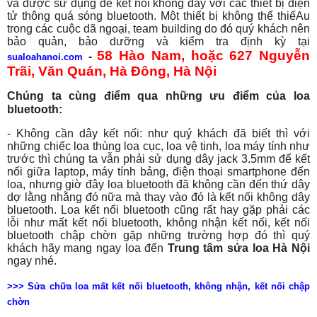
và được sử dụng để kết nối không dây với các thiết bị điện
tử thông quá sóng bluetooth. Một thiết bị không thể thiếAu
trong các cuộc dã ngoại, team building do đó quý khách nên
bảo quản, bảo dưỡng và kiểm tra định kỳ tại
58 Hào Nam, hoặc 627 Nguyễn
-
sualoahanoi.com
Trãi, Văn Quán, Hà Đông, Hà Nội
Chúng ta cùng điểm qua những ưu điểm của loa
bluetooth:
- Không cần dây kết nối: như quý khách đã biết thì với
những chiếc loa thùng loa cục, loa vệ tinh, loa máy tính như
trước thì chúng ta vẫn phải sử dụng dây jack 3.5mm để kết
nối giữa laptop, máy tính bảng, điện thoại smartphone đến
loa, nhưng giờ đây loa bluetooth đã không cần đến thứ dây
dợ lằng nhằng đó nữa mà thay vào đó là kết nối không dây
bluetooth. Loa kết nối bluetooth cũng rất hay gặp phải các
lỗi như mất kết nối bluetooth, không nhận kết nối, kết nối
bluetooth chập chờn gặp những trường hợp đó thì quý
khách hãy mang ngay loa đến
Trung tâm sửa loa Hà Nội
ngay nhé.
>>> Sửa chữa loa mất kết nối bluetooth, không nhận, kết nối chập
chờn