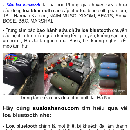
-
tại hà nội, Phùng gia chuyên sửa chữa
Sửa loa bluetooth
các dòng
loa bluetooth
cao cấp như loa bluetooth phantom,
JBL, Harman Kardon, NAIM MUSO, XIAOMI, BEATS, Sony,
BOSE, B&O, MARSHAL.
- Trung tâm bảo
bảo hành sửa chữa loa bluetooth
chuyên
các bệnh như: mở nguồn không lên, pin yếu, không sạc pin,
vô nước, Hư Jack nguồn, mất Bass, bể, không nghe, RÈ,
méo âm, hư.
Trung tâm
sửa chữa loa bluetooth tại Hà Nội
Hãy cùng
sualoahanoi.com
tìm hiểu qua về
loa bluetooth nhé:
-
Loa bluetooth
chính là một thiết bị khuếch đại âm thanh