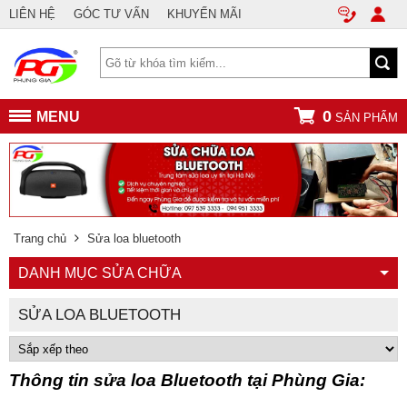
LIÊN HỆ
GÓC TƯ VẤN
KHUYẾN MÃI
0
MENU
SẢN PHẨM
Trang chủ
Sửa loa bluetooth
DANH MỤC SỬA CHỮA
SỬA LOA BLUETOOTH
Thông tin sửa loa Bluetooth tại Phùng Gia: