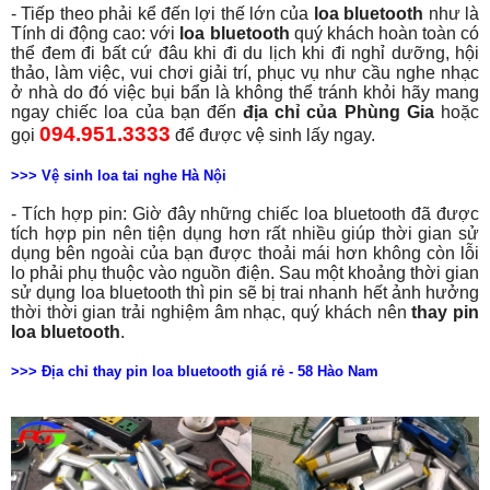
- Tiếp theo phải kể đến lợi thế lớn của
loa bluetooth
như là
Tính di động cao: với
loa bluetooth
quý khách hoàn toàn có
thể đem đi bất cứ đâu khi đi du lịch khi đi nghỉ dưỡng, hội
thảo, làm việc, vui chơi giải trí, phục vụ như cầu nghe nhạc
ở nhà do đó việc bụi bẩn là không thể tránh khỏi hãy mang
ngay chiếc loa của bạn đến
địa chỉ của Phùng Gia
hoặc
094.951.3333
gọi
để được vệ sinh lấy ngay.
>>> Vệ sinh loa tai nghe Hà Nội
- Tích hợp pin: Giờ đây những chiếc loa bluetooth đã được
tích hợp pin nên tiện dụng hơn rất nhiều giúp thời gian sử
dụng bên ngoài của bạn được thoải mái hơn không còn lỗi
lo phải phụ thuộc vào nguồn điện. Sau một khoảng thời gian
sử dụng loa bluetooth thì pin sẽ bị trai nhanh hết ảnh hưởng
thời thời gian trải nghiệm âm nhạc, quý khách nên
thay pin
loa bluetooth
.
>>> Địa chỉ thay pin loa bluetooth giá rẻ - 58 Hào Nam