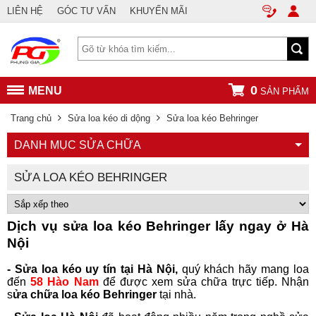
LIÊN HỆ
GÓC TƯ VẤN
KHUYẾN MÃI
0
MENU
SẢN PHẨM
Trang chủ
Sửa loa kéo di dộng
Sửa loa kéo Behringer
DANH MỤC SỬA CHỮA
SỬA LOA KÉO BEHRINGER
Dịch vụ sửa loa kéo Behringer lấy ngay ở Hà
Nội
- Sửa loa kéo uy tín tại Hà Nội,
quý khách hãy mang loa
đến
58 Hào Nam
để được xem sửa chữa trực tiếp. Nhận
s
ửa chữa loa kéo Behringer
tại nhà.