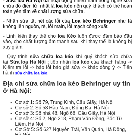
-
Sửa loa Hà Nội
đã hoạt động nhiều năm trong nghề sửa
chữa đồ điện tử, nhất là
loa kéo
nên quý khách có thể hoàn
toàn yên tâm về chất lượng sửa chữa.
- Nhận sửa tất hết các lỗi của
Loa kéo Behringer
như là
không lên nguồn, rè, lỗi main, lỗi mạch công xuất.
- Linh kiện thay thế cho
loa Kéo
luôn được đảm bảo đầu
vào, cho chất lượng âm thanh sau khi thay thế là không bị
xuy giảm.
- Quy trình
sửa chữa loa kéo
khi quý khách sửa chữa
tại
Sửa loa Hà Nội :
tiếp nhận
loa kéo
của khách hàng ->
KIểm tra lỗi -> báo lỗi báo giá sửa -> khác đồng ý -> Tiến
hành
.
sửa chữa loa kéo
Địa chỉ sửa chữa loa kéo Behringer uy tín
ở Hà Nội:
Cơ sở 1: Số 79, Trung Kính, Cầu Giấy, Hà Nội
Cơ sở 2: Số 58 Hào Nam, Đống Đa, Hà Nội
Cơ sở 3: Số nhà 48, Ngõ 68, Cầu Giấy, Hà Nội
Cơ sở 4: Số 2, Ngõ 218, Phạm Văn Đồng, Bắc Từ
Liêm, Hà Nội
Cơ Sở 5: Số 627 Nguyễn Trãi, Văn Quán, Hà Đông,
Hà Nội