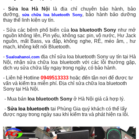
-
Sửa loa Hà Nội
là địa chỉ chuyên bảo hành, bảo
dưỡng,
, bảo hành bảo dưỡng
sửa chữa loa bluetooth Sony
thay thế linh kiện uy tín.
- Sửa các bệnh phổ biến của
loa bluetooth Sony
như mở
nguồn không lên, Pin yếu, không sạc pin, vô nước, Hư Jack
nguồn, mất Bass, va đập, không nghe, RÈ, méo âm, , hư
mạch, không kết nối Bluetooth.
-
địa chỉ sửa loa bluetooth Sony uy tín tại Hà
Sualoahanoi.com
Nội, nhận sửa chữa loa bluetooth với các lỗi thường gặp,
dịch vụ sửa chữa lấy ngay trong ngày, có bảo hành.
- Liên hệ Hotline
0949513333
hoặc đến tận nơi để được tư
vấn và kiểm tra miễn phí. Địa chỉ sửa chữa loa bluetooth
Sony tại Hà Nội.
- Mua bán
loa bluetooth Sony
ở Hà Nội giá cả hợp lý.
-
S
ửa loa bluetooth
tại Phùng Gia quý khách có thể lấy
được ngay trong ngày sau khi kiểm tra và phát hiện ra lỗi.