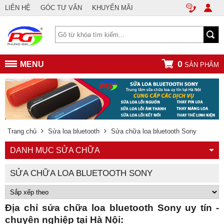
LIÊN HỆ
GÓC TƯ VẤN
KHUYẾN MÃI
0
MENU
SẢN PHẨM
Trang chủ
Sửa loa bluetooth
Sửa chữa loa bluetooth Sony
DANH MỤC SỬA CHỮA
SỬA CHỮA LOA BLUETOOTH SONY
Địa chỉ sửa chữa loa bluetooth Sony uy tín -
chuyên nghiệp tại Hà Nội: