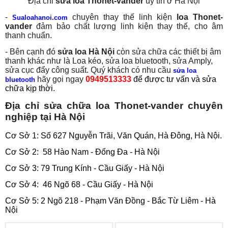
Địa chỉ
sửa loa Thonet-vander
uy tín ở Hà Nội
-
chuyên thay thế linh kiện
loa Thonet-
Sualoahanoi.com
vander
đảm bảo chất lượng linh kiện thay thế, cho âm
thanh chuẩn.
- Bên cạnh đó
sửa loa Hà Nội
còn sửa chữa các thiết bị âm
thanh khác như là Loa kéo, sửa loa bluetooth, sửa Amply,
sửa cục đẩy công suất. Quý khách có nhu cầu
sửa loa
hãy gọi ngay
0949513333
để được tư vấn và sửa
bluetooth
chữa kịp thời.
Địa chỉ sửa chữa loa Thonet-vander chuyên
nghiệp tại Hà Nội
Cơ Sở 1: Số 627 Nguyễn Trãi, Văn Quán, Hà Đông, Hà Nội.
Cơ Sở 2: 58 Hào Nam - Đống Đa - Hà Nội
Cơ Sở 3: 79 Trung Kính - Cầu Giấy - Hà Nội
Cơ Sở 4: 46 Ngõ 68 - Cầu Giấy - Hà Nội
Cơ Sở 5: 2 Ngõ 218 - Phạm Văn Đồng - Bắc Từ Liêm - Hà
Nội