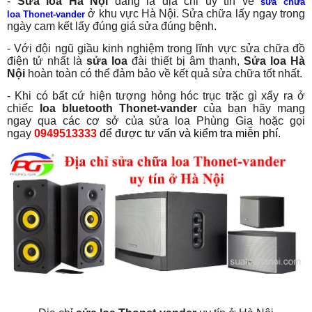
-
Sửa loa Hà Nội
đang là địa chỉ uy tín về
sửa chữa
ở khu vực Hà Nội. Sửa chữa lấy ngay trong
loa Thonet-vander
ngày cam kết lấy đúng giá sửa đúng bệnh.
- Với đội ngũ giầu kinh nghiệm trong lĩnh vực sửa chữa đồ
điện tử nhất là
sửa loa
đài thiết bị âm thanh,
Sửa loa Hà
Nội
hoàn toàn có thể đảm bảo về kết quả sửa chữa tốt nhất.
- Khi có bất cứ hiện tượng hỏng hóc trục trặc gì xẩy ra ở
chiếc
loa bluetooth Thonet-vander
của bạn hãy mang
ngay qua các cơ sở của sửa loa Phùng Gia hoặc gọi
ngay
0949513333
để được tư vấn và kiểm tra miễn phí.