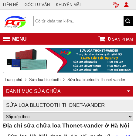
LIÊN HỆ
GÓC TƯ VẤN
KHUYẾN MÃI
0
MENU
SẢN PHẨM
Trang chủ
Sửa loa bluetooth
Sửa loa bluetooth Thonet-vander
DANH MỤC SỬA CHỮA
SỬA LOA BLUETOOTH THONET-VANDER
Địa chỉ sửa chữa loa Thonet-vander ở Hà Nội