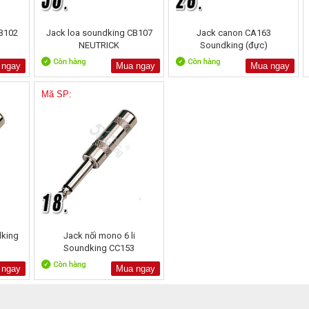
B102
Jack loa soundking CB107
Jack canon CA163
NEUTRICK
Soundking (đực)
 ngay
Mua ngay
Mua ngay
Mã SP:
dking
Jack nối mono 6 li
Soundking CC153
 ngay
Mua ngay