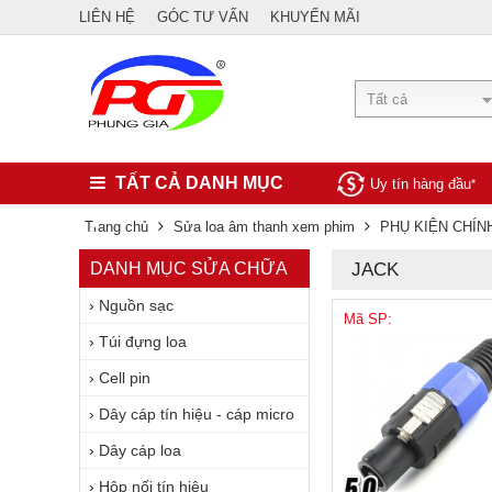
LIÊN HỆ
GÓC TƯ VẤN
KHUYẾN MÃI
Tất cả
TẤT CẢ DANH MỤC
Uy tín hàng đầu
*
Trang chủ
Sửa loa âm thanh xem phim
PHỤ KIỆN CHÍN
DANH MỤC SỬA CHỮA
JACK
›
Nguồn sạc
Mã SP:
›
Túi đựng loa
›
Cell pin
›
Dây cáp tín hiệu - cáp micro
›
Dây cáp loa
›
Hộp nối tín hiệu