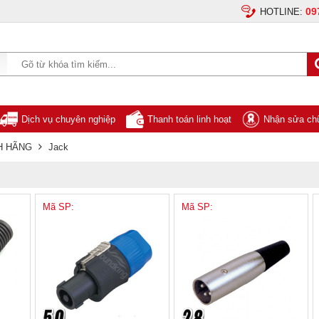
09
HOTLINE:
Dịch vụ chuyên nghiệp
Thanh toán linh hoạt
Nhận sửa chữ
H HÃNG
Jack
Mã SP:
Mã SP: