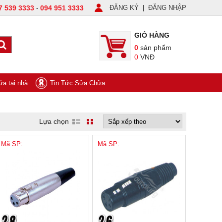
7 539 3333
094 951 3333
ĐĂNG KÝ
|
ĐĂNG NHẬP
-
GIỎ HÀNG
0
sản phẩm
0
VNĐ
a tại nhà
Tin Tức Sửa Chữa
Lựa chọn
Mã SP:
Mã SP: