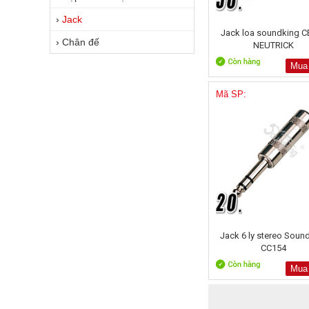
›
Jack
Jack loa soundking C
›
Chân đế
NEUTRICK
Mua
Mã SP:
Jack 6 ly stereo Soun
CC154
Mua