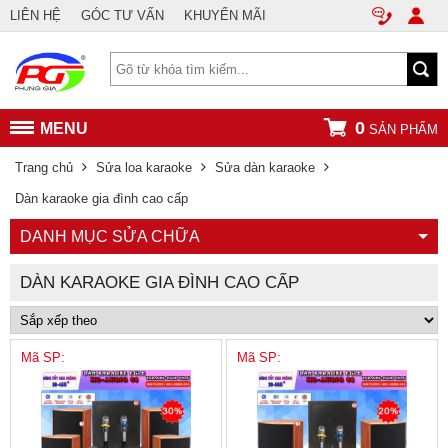
LIÊN HỆ
GÓC TƯ VẤN
KHUYẾN MÃI
0
MENU
SẢN PHẨM
Trang chủ
Sửa loa karaoke
Sửa dàn karaoke
Dàn karaoke gia đình cao cấp
DANH MỤC SỬA CHỮA
DÀN KARAOKE GIA ĐÌNH CAO CẤP
Mã SP:
Mã SP: