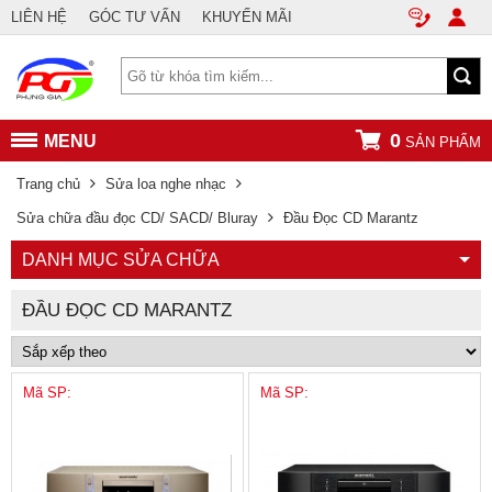
LIÊN HỆ
GÓC TƯ VẤN
KHUYẾN MÃI
0
MENU
SẢN PHẨM
Trang chủ
Sửa loa nghe nhạc
Sửa chữa đầu đọc CD/ SACD/ Bluray
Đầu Đọc CD Marantz
DANH MỤC SỬA CHỮA
ĐẦU ĐỌC CD MARANTZ
Mã SP:
Mã SP: