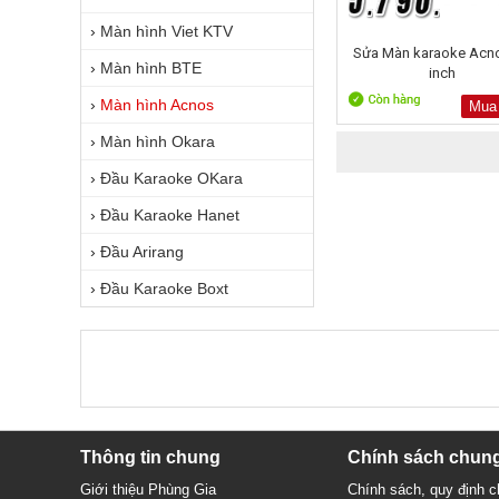
›
Màn hình Viet KTV
Sửa Màn karaoke Acn
›
Màn hình BTE
inch
›
Màn hình Acnos
Mua
›
Màn hình Okara
›
Đầu Karaoke OKara
›
Đầu Karaoke Hanet
›
Đầu Arirang
›
Đầu Karaoke Boxt
Thông tin chung
Chính sách chun
Giới thiệu Phùng Gia
Chính sách, quy định 