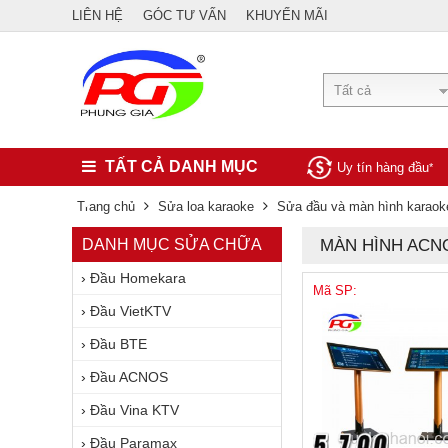
LIÊN HỆ
GÓC TƯ VẤN
KHUYẾN MÃI
Tất cả
TẤT CẢ DANH MỤC
Uy tín hàng đầu
*
Trang chủ
Sửa loa karaoke
Sửa đầu và màn hình karaok
DANH MỤC SỬA CHỮA
MÀN HÌNH ACN
›
Đầu Homekara
Mã SP:
›
Đầu VietKTV
›
Đầu BTE
›
Đầu ACNOS
›
Đầu Vina KTV
›
Đầu Paramax