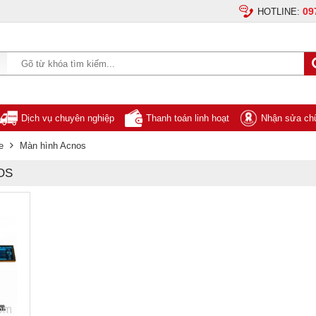
09
HOTLINE:
Dịch vụ chuyên nghiệp
Thanh toán linh hoạt
Nhận sửa chữ
e
Màn hình Acnos
OS