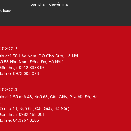
Sản phẩm khuyến mãi
ch hàng
Ơ SỞ 2
Địa chỉ: 58 Hào Nam, P.Ô Chợ Dừa, Hà Nội.
Số 58 Hào Nam, Đống Đa, Hà Nội )
Điện thoại: 0912.3333.96
Hotline: 0973.003.023
Ơ SỞ 4
Địa chỉ: Số nhà 48, Ngõ 68, Cầu Giấy, P.Nghĩa Đô, Hà
i.
Số nhà 48, Ngõ 68, Cầu Giấy, Hà Nội )
Điện thoại: 0982.468.001
Hotline: 04.3767.8186