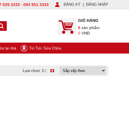
7 539 3333
094 951 3333
ĐĂNG KÝ
|
ĐĂNG NHẬP
-
GIỎ HÀNG
0
sản phẩm
0
VNĐ
a tại nhà
Tin Tức Sửa Chữa
Lựa chọn