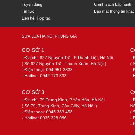
Tuyển dụng
Chính sách bảo hành
Tin tức
Bảo mật thông tin khá
Liên hệ, Hợp tác
SỬA LOA HÀ NỘI PHÙNG GIA
CƠ SỞ 1
C
- Địa chỉ: 627 Nguyễn Trãi, P.Thanh Liệt, Hà Nội.
- 
( Số 627 Nguyễn Trãi, Thanh Xuân, Hà Nội )
( 
- Điện thoại: 094.951.3333
- 
- Hotline: 0942.173.333
- 
CƠ SỞ 3
C
- Địa chỉ: 79 Trung Kính, P.Yên Hòa, Hà Nội.
- 
( Số 79, Trung Kính, Cầu Giấy, Hà Nội )
Nộ
- Điện thoại: 0945.333.458
( 
- Hotline: 0936.328.086
- 
- 