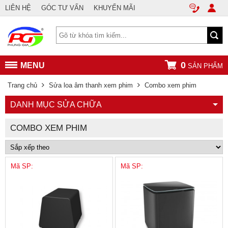
LIÊN HỆ
GÓC TƯ VẤN
KHUYẾN MÃI
0
MENU
SẢN PHẨM
Trang chủ
Sửa loa âm thanh xem phim
Combo xem phim
DANH MỤC SỬA CHỮA
COMBO XEM PHIM
Mã SP:
Mã SP: