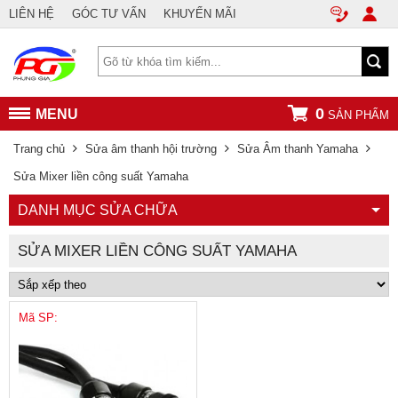
LIÊN HỆ
GÓC TƯ VẤN
KHUYẾN MÃI
0
MENU
SẢN PHẨM
Trang chủ
Sửa âm thanh hội trường
Sửa Âm thanh Yamaha
Sửa Mixer liền công suất Yamaha
DANH MỤC SỬA CHỮA
SỬA MIXER LIỀN CÔNG SUẤT YAMAHA
Mã SP: