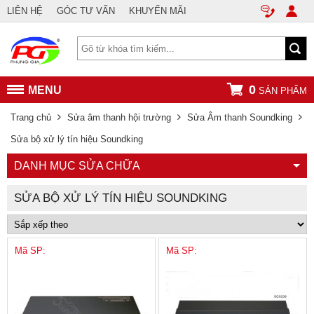
LIÊN HỆ
GÓC TƯ VẤN
KHUYẾN MÃI
0
MENU
SẢN PHẨM
Trang chủ
Sửa âm thanh hội trường
Sửa Âm thanh Soundking
Sửa bộ xử lý tín hiệu Soundking
DANH MỤC SỬA CHỮA
SỬA BỘ XỬ LÝ TÍN HIỆU SOUNDKING
Mã SP:
Mã SP: