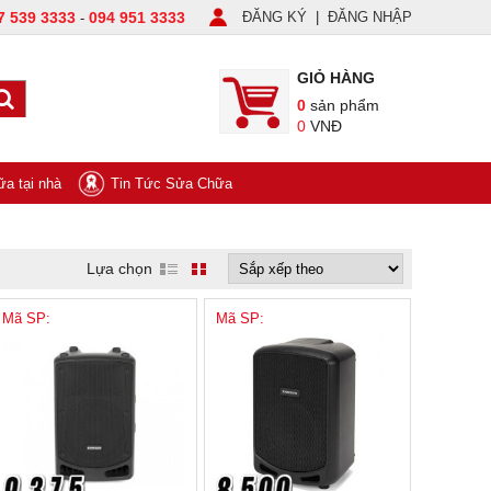
7 539 3333
094 951 3333
ĐĂNG KÝ
|
ĐĂNG NHẬP
-
GIỎ HÀNG
0
sản phẩm
0
VNĐ
a tại nhà
Tin Tức Sửa Chữa
Lựa chọn
Mã SP:
Mã SP: