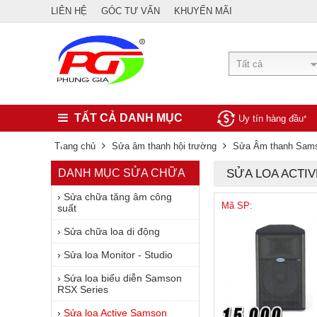
LIÊN HỆ
GÓC TƯ VẤN
KHUYẾN MÃI
Tất cả
TẤT CẢ DANH MỤC
Uy tín hàng đầu
*
Trang chủ
Sửa âm thanh hội trường
Sửa Âm thanh Sam
DANH MỤC SỬA CHỮA
SỬA LOA ACTI
›
Sửa chữa tăng âm công
Mã SP:
suất
›
Sửa chữa loa di động
›
Sửa loa Monitor - Studio
›
Sửa loa biểu diễn Samson
RSX Series
›
Sửa loa Active Samson