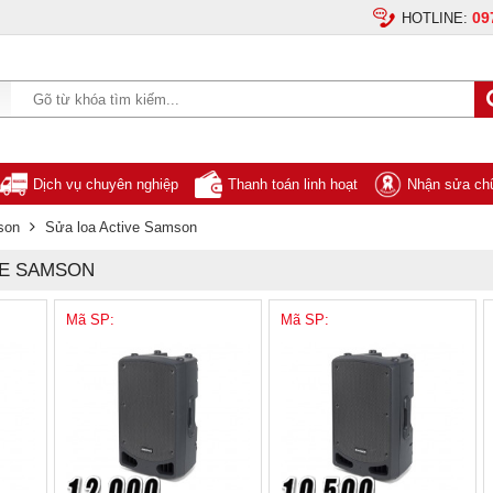
09
HOTLINE:
Dịch vụ chuyên nghiệp
Thanh toán linh hoạt
Nhận sửa chữ
son
Sửa loa Active Samson
VE SAMSON
Mã SP:
Mã SP: