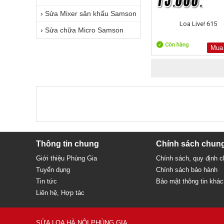
›
Sửa Mixer sân khấu Samson
Loa Live! 615
›
Sửa chữa Micro Samson
Mua
Thông tin chung
Chính sách chun
Giới thiệu Phùng Gia
Chính sách, quy định 
Tuyển dụng
Chính sách bảo hành
Tin tức
Bảo mật thông tin khá
Liên hệ, Hợp tác
SỬA LOA HÀ NỘI PHÙNG GIA