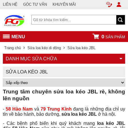
LIÊN HỆ
GÓC TƯ VẤN
KHUYẾN MÃI
0
MENU
SẢN PHẨM
Trang chủ
Sửa loa kéo di dộng
Sửa loa kéo JBL
DANH MỤC SỬA CHỮA
SỬA LOA KÉO JBL
Trung tâm chuyên sửa loa kéo JBL rè, không
lên nguồn
-
58 Hào Nam
và
79 Trung Kính
đang là những địa chỉ uy
tín về bảo hành, bảo dưỡng,
sửa loa kéo JBL
ở hà nội.
- Các bệnh phổ biến khi quý khách mang
loa kéo JBL