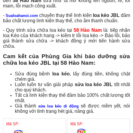
đến
58 Hào Nam
sửa như là mở không lên nguồn, rè, lỗi
main, lỗi mạch công xuất.
-
chuyên thay thế linh kiện
loa kéo JBL
đảm
Sualoahanoi.com
bảo chất lượng linh kiện thay thế, cho âm thanh chuẩn.
- Quy trình sửa chữa loa kéo tại
58 Hào Nam
là: tiếp nhận
loa Kéo của khách hang -> kiêm tr lỗi loa kéo -> Báo lỗi, báo
giá thành sửa chữa -> khách đồng ý mới tiến hành sửa
chữa.
Cam kết của Phùng Gia khi bảo dưỡng sửa
chữa loa kéo JBL tại 58 Hào Nam:
Sửa đúng bệnh
loa kéo
, lấy đúng tiền, không chặt
chém giá.
Luôn luôn tư vấn giải pháp
sửa loa kéo JBL
tốt nhất
cho quý khách.
Tất cả linh kiện thay thế đảm bảo 100% chất lượng tốt
nhất.
Giá thành
sẽ được niêm yết, nói
sửa loa kéo di động
không với tình trạng hét giá, nâng giá.
Mã SP:
Mã SP: