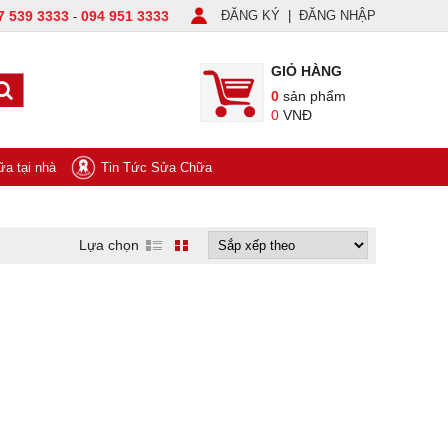
7 539 3333
094 951 3333
ĐĂNG KÝ
|
ĐĂNG NHẬP
-
GIỎ HÀNG
0
sản phẩm
0
VNĐ
a tại nhà
Tin Tức Sửa Chữa
Lựa chọn