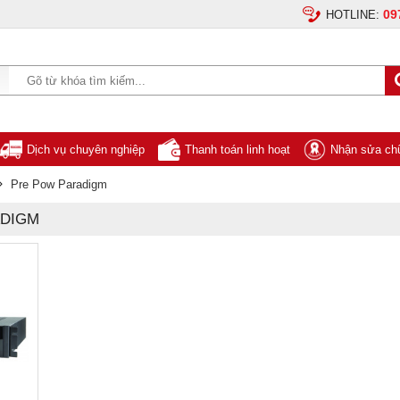
09
HOTLINE:
Dịch vụ chuyên nghiệp
Thanh toán linh hoạt
Nhận sửa chữ
Pre Pow Paradigm
ADIGM