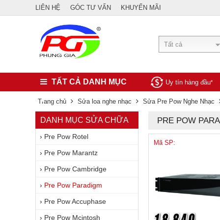
LIÊN HỆ
GÓC TƯ VẤN
KHUYẾN MÃI
Tất cả
TẤT CẢ DANH MỤC
Uy tín hàng đầu
*
Trang chủ
Sửa loa nghe nhạc
Sửa Pre Pow Nghe Nhạc
DANH MỤC SỬA CHỮA
PRE POW PAR
›
Pre Pow Rotel
Mã SP:
›
Pre Pow Marantz
›
Pre Pow Cambridge
›
Pre Pow Paradigm
›
Pre Pow Accuphase
›
Pre Pow Mcintosh