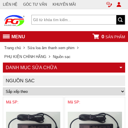
LIÊN HỆ
GÓC TƯ VẤN
KHUYẾN MÃI
0
MENU
SẢN PHẨM
Trang chủ
Sửa loa âm thanh xem phim
PHỤ KIỆN CHÍNH HÃNG
Nguồn sạc
DANH MỤC SỬA CHỮA
NGUỒN SẠC
Mã SP:
Mã SP: