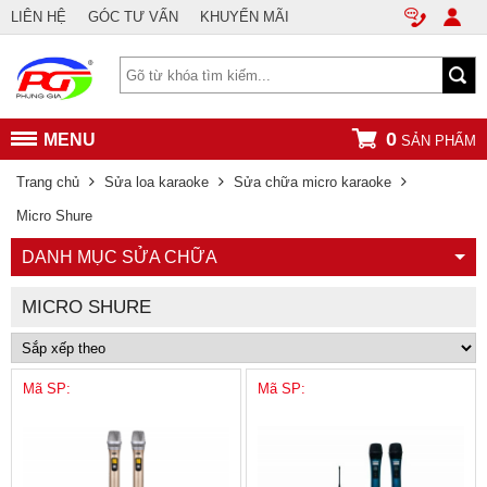
LIÊN HỆ
GÓC TƯ VẤN
KHUYẾN MÃI
0
MENU
SẢN PHẨM
Trang chủ
Sửa loa karaoke
Sửa chữa micro karaoke
Micro Shure
DANH MỤC SỬA CHỮA
MICRO SHURE
Mã SP:
Mã SP: