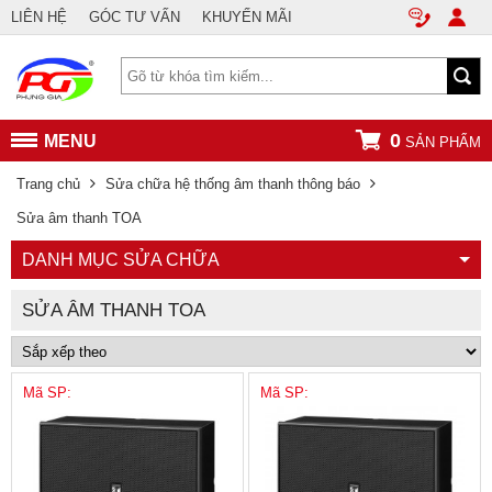
LIÊN HỆ
GÓC TƯ VẤN
KHUYẾN MÃI
0
MENU
SẢN PHẨM
Trang chủ
Sửa chữa hệ thống âm thanh thông báo
Sửa âm thanh TOA
DANH MỤC SỬA CHỮA
SỬA ÂM THANH TOA
Mã SP:
Mã SP: