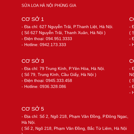
SỬA LOA HÀ NỘI PHÙNG GIA
CƠ SỞ 1
C
- Địa chỉ: 627 Nguyễn Trãi, P.Thanh Liệt, Hà Nội.
- 
( Số 627 Nguyễn Trãi, Thanh Xuân, Hà Nội )
( 
- Điện thoại: 094.951.3333
- 
- Hotline: 0942.173.333
- 
CƠ SỞ 3
C
- Địa chỉ: 79 Trung Kính, P.Yên Hòa, Hà Nội.
- 
( Số 79, Trung Kính, Cầu Giấy, Hà Nội )
Nộ
- Điện thoại: 0945.333.458
( 
- Hotline: 0936.328.086
- 
- 
CƠ SỞ 5
- Địa chỉ: Số 2, Ngõ 218, Phạm Văn Đồng, P.Đông Ngạc,
Hà Nội.
( Số 2, Ngõ 218, Phạm Văn Đồng, Bắc Từ Liêm, Hà Nội