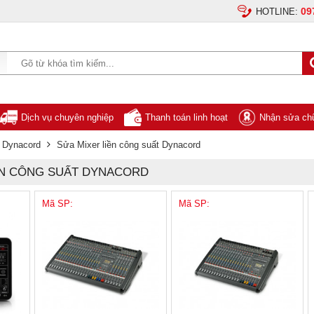
09
HOTLINE:
Dịch vụ chuyên nghiệp
Thanh toán linh hoạt
Nhận sửa chữ
 Dynacord
Sửa Mixer liền công suất Dynacord
IỀN CÔNG SUẤT DYNACORD
Mã SP:
Mã SP: