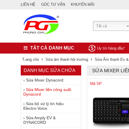
LIÊN HỆ
GÓC TƯ VẤN
KHUYẾN MÃI
Tất cả
TẤT CẢ DANH MỤC
Uy tín hàng đầu
*
Trang chủ
Sửa âm thanh hội trường
Sửa Âm thanh Ev &
DANH MỤC SỬA CHỮA
SỬA MIXER L
›
Sửa Mixer Dynacord
Mã SP:
›
Sửa Mixer liền công suất
Dynacord
›
Sửa bộ xử lý tín hiệu
Electro-Voice
›
Sửa Amply EV &
DYNACORD