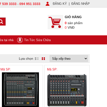
7 539 3333
094 951 3333
ĐĂNG KÝ
|
ĐĂNG NHẬP
-
GIỎ HÀNG
0
sản phẩm
0
VNĐ
a tại nhà
Tin Tức Sửa Chữa
Lựa chọn
Mã SP:
Mã SP: