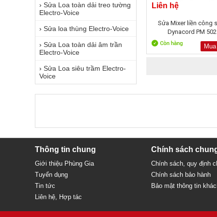
›
Sửa Loa toàn dải treo tường
Liên hệ
Electro-Voice
Sửa Mixer liền công 
›
Sửa loa thùng Electro-Voice
Dynacord PM 502
›
Sửa Loa toàn dải âm trần
Mua
Electro-Voice
›
Sửa Loa siêu trầm Electro-
Voice
Thông tin chung
Chính sách chun
Giới thiệu Phùng Gia
Chính sách, quy định 
Tuyển dụng
Chính sách bảo hành
Tin tức
Bảo mật thông tin khá
Liên hệ, Hợp tác