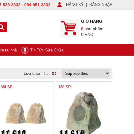
7 539 3333
094 951 3333
ĐĂNG KÝ
|
ĐĂNG NHẬP
-
GIỎ HÀNG
0
sản phẩm
0
VNĐ
a tại nhà
Tin Tức Sửa Chữa
Lựa chọn
Mã SP:
Mã SP: