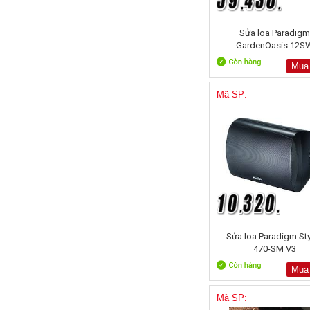
Sửa loa Paradigm
GardenOasis 12S
Mua
Mã SP:
Sửa loa Paradigm St
470-SM V3
Mua
Mã SP: