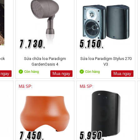
ock
Sửa chữa loa Paradigm
Sửa loa Paradigm Stylus 270
GardenOasis 4
V3
 ngay
Mua ngay
Mua ngay
Mã SP:
Mã SP: