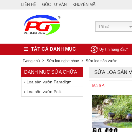
LIÊN HỆ
GÓC TƯ VẤN
KHUYẾN MÃI
Tất cả
TẤT CẢ DANH MỤC
Uy tín hàng đầu
*
Trang chủ
Sửa loa nghe nhạc
Sửa loa sân vườn
DANH MỤC SỬA CHỮA
SỬA LOA SÂN 
›
Loa sân vườn Paradigm
Mã SP:
›
Loa sân vườn Polk