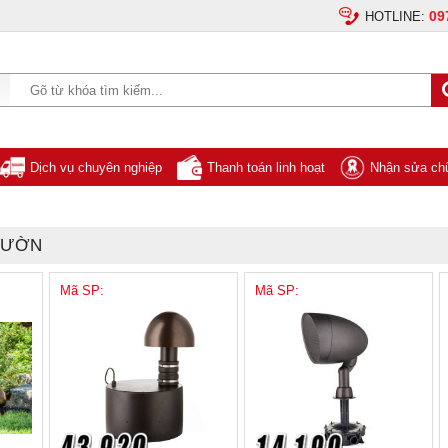
09
HOTLINE:
Dịch vụ chuyên nghiệp
Thanh toán linh hoạt
Nhận sửa chữ
VƯỜN
Mã SP:
Mã SP: