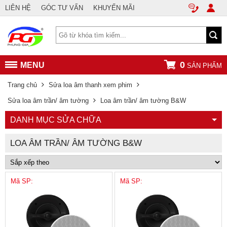
LIÊN HỆ
GÓC TƯ VẤN
KHUYẾN MÃI
0
MENU
SẢN PHẨM
Trang chủ
Sửa loa âm thanh xem phim
Sửa loa âm trần/ âm tường
Loa âm trần/ âm tường B&W
DANH MỤC SỬA CHỮA
LOA ÂM TRẦN/ ÂM TƯỜNG B&W
Mã SP:
Mã SP: